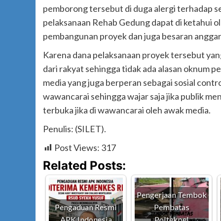
pemborong tersebut di duga alergi terhadap s
pelaksanaan Rehab Gedung dapat di ketahui ol
pembangunan proyek dan juga besaran anggaran
Karena dana pelaksanaan proyek tersebut yan
dari rakyat sehingga tidak ada alasan oknum 
media yang juga berperan sebagai sosial cont
wawancarai sehingga wajar saja jika publik m
terbuka jika di wawancarai oleh awak media.
Penulis: (SILET).
Post Views:
317
Related Posts:
Pengerjaan Tembok
Pengaduan Resmi
Pembatas
APK Indonesia
Poltekpel