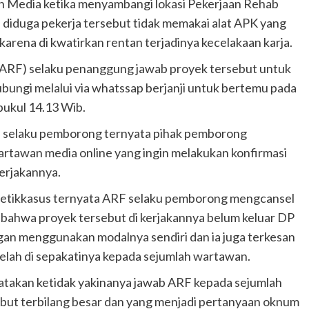
an Media ketika menyambangi lokasi Pekerjaan Rehab
diduga pekerja tersebut tidak memakai alat APK yang
rena di kwatirkan rentan terjadinya kecelakaan karja.
l (ARF) selaku penanggung jawab proyek tersebut untuk
bungi melalui via whatssap berjanji untuk bertemu pada
 pukul 14.13 Wib.
RF selaku pemborong ternyata pihak pemborong
artawan media online yang ingin melakukan konfirmasi
erjakannya.
 detikkasus ternyata ARF selaku pemborong mengcansel
n bahwa proyek tersebut di kerjakannya belum keluar DP
an menggunakan modalnya sendiri dan ia juga terkesan
elah di sepakatinya kepada sejumlah wartawan.
akan ketidak yakinanya jawab ARF kepada sejumlah
ut terbilang besar dan yang menjadi pertanyaan oknum