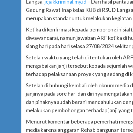
Langsa,
jejakkriminal.my.id
– Dari hasil pantau
Gedung Rawat Inap kelas KUB di RSUD Langsa 
merupakan standar untuk melakukan kegiatan ka
Ketika di konfirmasi kepada pemborong inisia
diwawancarai, namun jawaban ARF ketika di hu
siang hari pada hari selasa 27/08/2024 sekitar
Setelah waktu yang telah di tentukan oleh A
mengabaikan janji tersebut kepada sejumlah w
terhadap pelaksanaan proyek yang sedang di k
Setelah di hubungi kembali oleh oknum media
janjinya pada sore hari dan dirinya mengataka
dan pihaknya sudah berani mendahulukan deng
melakukan pembohongan terhadap janji yang t
Menurut komentar beberapa pemerhati mengat
media karena anggaran Rehab bangunan terseb