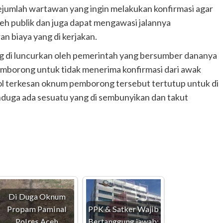
ejumlah wartawan yang ingin melakukan konfirmasi agar
eh publik dan juga dapat mengawasi jalannya
 biaya yang di kerjakan.
g di luncurkan oleh pemerintah yang bersumber dananya
pemborong untuk tidak menerima konfirmasi dari awak
rol terkesan oknum pemborong tersebut tertutup untuk di
enduga ada sesuatu yang di sembunyikan dan takut
Di Duga Oknum
Propam Paminal
PPK & Satker Wajib
Polres Aceh
Bertanggung jawab: