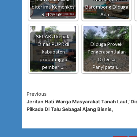
diterima Kemenkes
Barombong Diduga
RI, Desak…
Ada…
SELAKU kepala
Dinas PUPR di
Diduga Proyek
kabupaten
Pengerasan Jalan
probolinggo
Di Desa
pemberi…
Panyipatan…
Post
Previous
Jeritan Hati Warga Masyarakat Tanah Laut,”D
Navigation
Pilkada Di Talu Sebagai Ajang Bisnis,