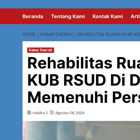
Beranda
Tentang Kami
Kontak Kami
Arti
HOME
KABAR DAERAH
REHABILITAS RUANG INAP K
Kabar Daerah
Rehabilitas Ru
KUB RSUD Di D
Memenuhi Per
redaksi 1
Agustus 28, 2024