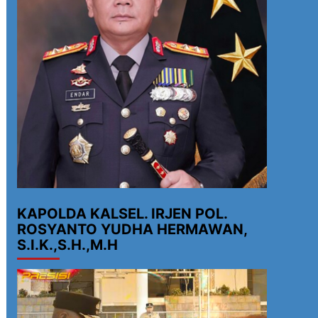
KAPOLDA KALSEL. IRJEN POL.
ROSYANTO YUDHA HERMAWAN,
S.I.K.,S.H.,M.H