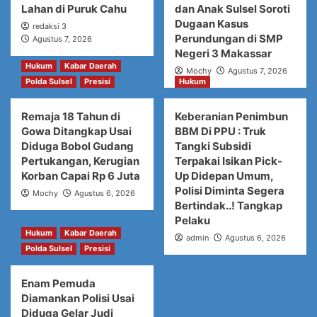
Lahan di Puruk Cahu
dan Anak Sulsel Soroti
Dugaan Kasus
redaksi 3
Perundungan di SMP
Agustus 7, 2026
Negeri 3 Makassar
Hukum
Kabar Daerah
Mochy
Agustus 7, 2026
Polda Sulsel
Presisi
Hukum
Remaja 18 Tahun di
Keberanian Penimbun
Gowa Ditangkap Usai
BBM Di PPU : Truk
Diduga Bobol Gudang
Tangki Subsidi
Pertukangan, Kerugian
Terpakai Isikan Pick-
Korban Capai Rp 6 Juta
Up Didepan Umum,
Polisi Diminta Segera
Mochy
Agustus 6, 2026
Bertindak..! Tangkap
Pelaku
Hukum
Kabar Daerah
admin
Agustus 6, 2026
Polda Sulsel
Presisi
Enam Pemuda
Diamankan Polisi Usai
Diduga Gelar Judi