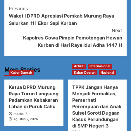
Post
Previous
Waket I DPRD Apresiasi Pemkab Murung Raya
Navigation
Salurkan 111 Ekor Sapi Kurban
Next
Kapolres Gowa Pimpin Pemotongan Hewan
Kurban di Hari Raya Idul Adha 1447 H
Artikel
Internasional
More Stories
Kabar Daerah
Kabar Daerah
Nasional
Ketua DPRD Murung
TPPK Jangan Hanya
Raya Turun Langsung
Menjadi Formalitas,
Padamkan Kebakaran
Pemerhati
Lahan di Puruk Cahu
Perempuan dan Anak
Sulsel Soroti Dugaan
redaksi 3
Kasus Perundungan
Agustus 7, 2026
di SMP Negeri 3