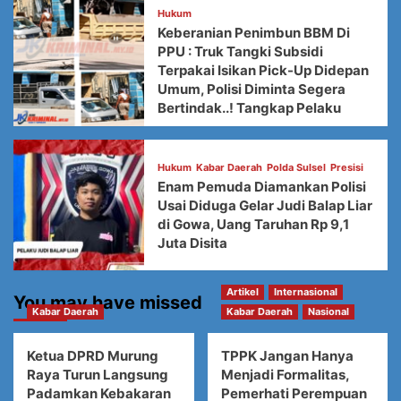
Hukum
Keberanian Penimbun BBM Di
PPU : Truk Tangki Subsidi
Terpakai Isikan Pick-Up Didepan
Umum, Polisi Diminta Segera
Bertindak..! Tangkap Pelaku
Hukum
Kabar Daerah
Polda Sulsel
Presisi
Enam Pemuda Diamankan Polisi
Usai Diduga Gelar Judi Balap Liar
di Gowa, Uang Taruhan Rp 9,1
Juta Disita
Artikel
Internasional
You may have missed
Kabar Daerah
Kabar Daerah
Nasional
Ketua DPRD Murung
TPPK Jangan Hanya
Raya Turun Langsung
Menjadi Formalitas,
Padamkan Kebakaran
Pemerhati Perempuan