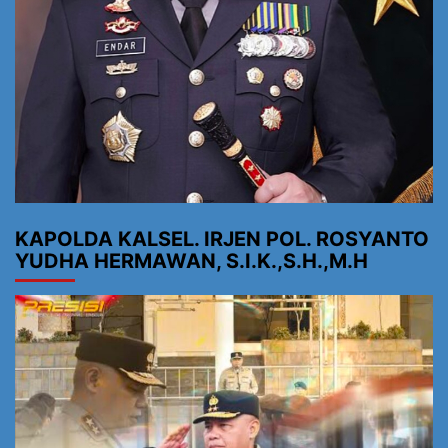
KAPOLDA KALSEL. IRJEN POL. ROSYANTO
YUDHA HERMAWAN, S.I.K.,S.H.,M.H