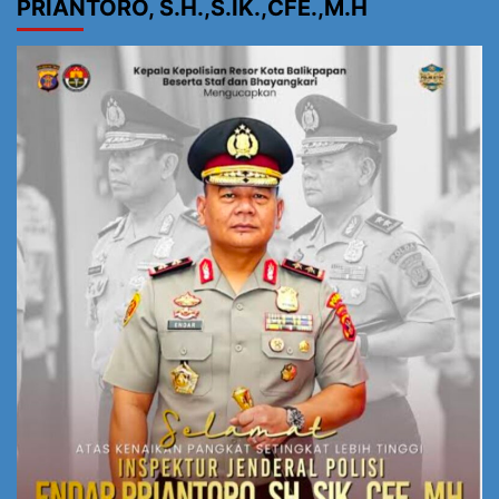
PRIANTORO, S.H.,S.IK.,CFE.,M.H