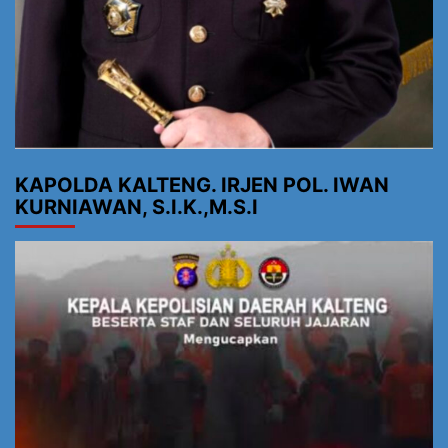
KAPOLDA KALTENG. IRJEN POL. IWAN
KURNIAWAN, S.I.K.,M.S.I