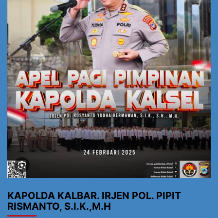
KAPOLDA KALBAR. IRJEN POL. PIPIT
RISMANTO, S.I.K.,M.H