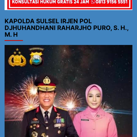
KAPOLDA SULSEL IRJEN POL
DJHUHANDHANI RAHARJHO PURO, S. H.,
M. H