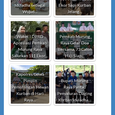
Iduladha sebagai
Ekor Sapi Kurban
Wujud…
Jelang…
Waket I DPRD
Pemkab Murung
Apresiasi Pemkab
Raya Gelar Doa
Murung Raya
Bersama, 73 Calon
Salurkan 111 Ekor…
Haji Siap…
Kapolres Gowa
Pimpin
Bupati Murung
Pemotongan Hewan
Raya Pantau
Kurban di Hari
Penyaluran Daging
Raya…
Kurban Iduladha…