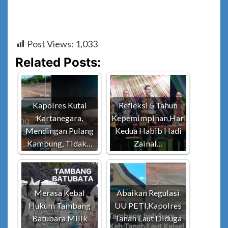
Post Views:
1,033
Related Posts:
Kapolres Kutai
Refleksi 5 Tahun
Kartanegara,
Kepemimpinan,Hari
Mendingan Pulang
Kedua Habib Hadi
Kampung, Tidak…
Zainal…
Merasa Kebal
Abaikan Regulasi
Hukum Tambang
UU PETI,Kapolres
Batubara Milik
Tanah Laut Diduga