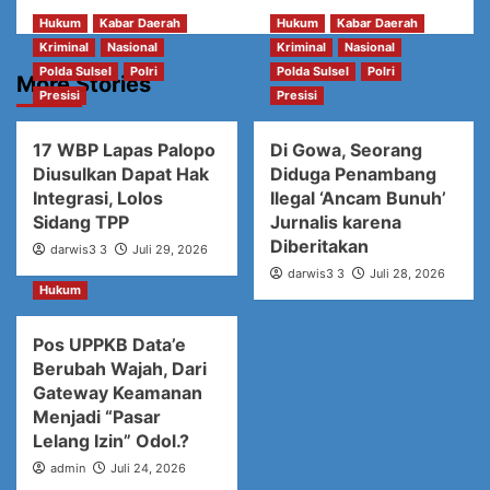
Hukum
Kabar Daerah
Hukum
Kabar Daerah
Kriminal
Nasional
Kriminal
Nasional
Polda Sulsel
Polri
Polda Sulsel
Polri
More Stories
Presisi
Presisi
17 WBP Lapas Palopo
Di Gowa, Seorang
Diusulkan Dapat Hak
Diduga Penambang
Integrasi, Lolos
Ilegal ‘Ancam Bunuh’
Sidang TPP
Jurnalis karena
Diberitakan
darwis3 3
Juli 29, 2026
darwis3 3
Juli 28, 2026
Hukum
Pos UPPKB Data’e
Berubah Wajah, Dari
Gateway Keamanan
Menjadi “Pasar
Lelang Izin” Odol.?
admin
Juli 24, 2026