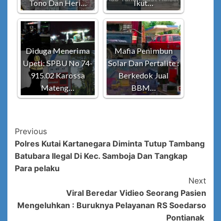
Tono Dan Heri…
Ikut…
Diduga Menerima
Mafia Penimbun
Upeti: SPBU No 74-
Solar Dan Pertalite :
915.02 Karossa
Berkedok Jual
Mateng…
BBM…
Post
Previous
Polres Kutai Kartanegara Diminta Tutup Tambang
Navigation
Batubara Ilegal Di Kec. Samboja Dan Tangkap
Para pelaku
Next
Viral Beredar Vidieo Seorang Pasien
Mengeluhkan : Buruknya Pelayanan RS Soedarso
Pontianak