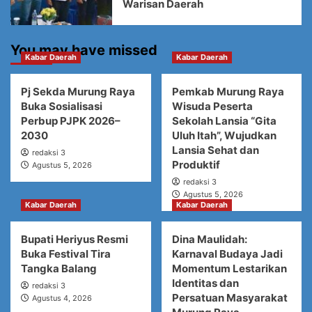
Warisan Daerah
You may have missed
Kabar Daerah
Kabar Daerah
Pj Sekda Murung Raya
Pemkab Murung Raya
Buka Sosialisasi
Wisuda Peserta
Perbup PJPK 2026–
Sekolah Lansia “Gita
2030
Uluh Itah”, Wujudkan
Lansia Sehat dan
redaksi 3
Produktif
Agustus 5, 2026
redaksi 3
Agustus 5, 2026
Kabar Daerah
Kabar Daerah
Bupati Heriyus Resmi
Dina Maulidah:
Buka Festival Tira
Karnaval Budaya Jadi
Tangka Balang
Momentum Lestarikan
Identitas dan
redaksi 3
Persatuan Masyarakat
Agustus 4, 2026