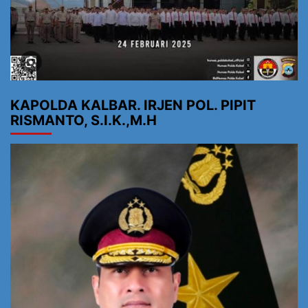
KAPOLDA KALBAR. IRJEN POL. PIPIT
RISMANTO, S.I.K.,M.H