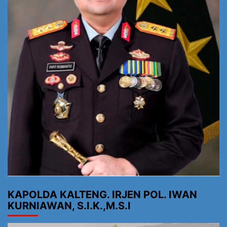
KAPOLDA KALTENG. IRJEN POL. IWAN
KURNIAWAN, S.I.K.,M.S.I