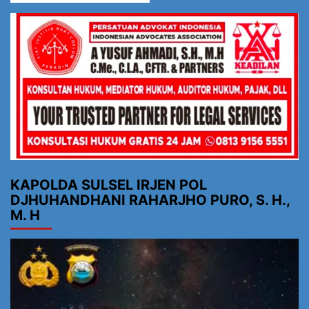
KAPOLDA SULSEL IRJEN POL
DJHUHANDHANI RAHARJHO PURO, S. H.,
M. H