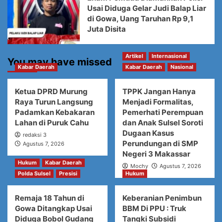
Usai Diduga Gelar Judi Balap Liar
di Gowa, Uang Taruhan Rp 9,1
Juta Disita
Artikel
Internasional
You may have missed
Kabar Daerah
Kabar Daerah
Nasional
Ketua DPRD Murung
TPPK Jangan Hanya
Raya Turun Langsung
Menjadi Formalitas,
Padamkan Kebakaran
Pemerhati Perempuan
Lahan di Puruk Cahu
dan Anak Sulsel Soroti
Dugaan Kasus
redaksi 3
Perundungan di SMP
Agustus 7, 2026
Negeri 3 Makassar
Hukum
Kabar Daerah
Mochy
Agustus 7, 2026
Polda Sulsel
Presisi
Hukum
Remaja 18 Tahun di
Keberanian Penimbun
Gowa Ditangkap Usai
BBM Di PPU : Truk
Diduga Bobol Gudang
Tangki Subsidi