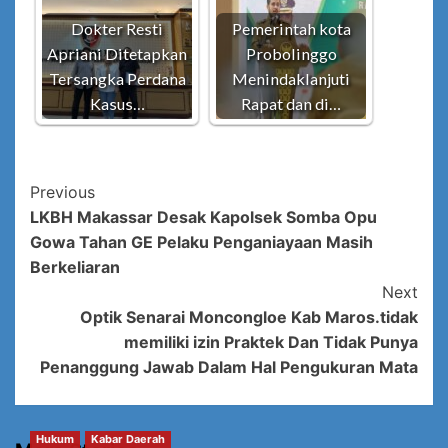
Dokter Resti
Pemerintah kota
Apriani Ditetapkan
Probolinggo
Tersangka Perdana
Menindaklanjuti
Kasus…
Rapat dan di…
Post
Previous
LKBH Makassar Desak Kapolsek Somba Opu
Navigation
Gowa Tahan GE Pelaku Penganiayaan Masih
Berkeliaran
Next
Optik Senarai Moncongloe Kab Maros.tidak
memiliki izin Praktek Dan Tidak Punya
Penanggung Jawab Dalam Hal Pengukuran Mata
Hukum
Kabar Daerah