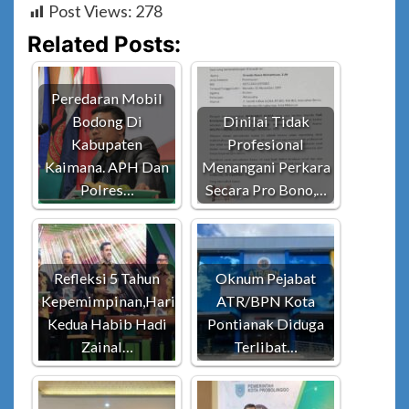
Post Views:
278
Related Posts:
Peredaran Mobil
Bodong Di
Dinilai Tidak
Kabupaten
Profesional
Kaimana. APH Dan
Menangani Perkara
Polres…
Secara Pro Bono,…
Refleksi 5 Tahun
Oknum Pejabat
Kepemimpinan,Hari
ATR/BPN Kota
Kedua Habib Hadi
Pontianak Diduga
Zainal…
Terlibat…