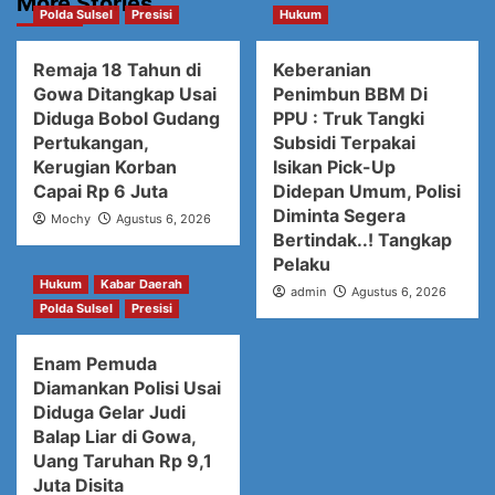
More Stories
Polda Sulsel
Presisi
Hukum
Remaja 18 Tahun di
Keberanian
Gowa Ditangkap Usai
Penimbun BBM Di
Diduga Bobol Gudang
PPU : Truk Tangki
Pertukangan,
Subsidi Terpakai
Kerugian Korban
Isikan Pick-Up
Capai Rp 6 Juta
Didepan Umum, Polisi
Diminta Segera
Mochy
Agustus 6, 2026
Bertindak..! Tangkap
Pelaku
Hukum
Kabar Daerah
admin
Agustus 6, 2026
Polda Sulsel
Presisi
Enam Pemuda
Diamankan Polisi Usai
Diduga Gelar Judi
Balap Liar di Gowa,
Uang Taruhan Rp 9,1
Juta Disita