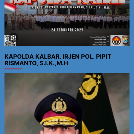
KAPOLDA KALBAR. IRJEN POL. PIPIT
RISMANTO, S.I.K.,M.H