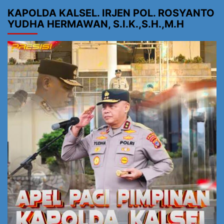
KAPOLDA KALSEL. IRJEN POL. ROSYANTO
YUDHA HERMAWAN, S.I.K.,S.H.,M.H