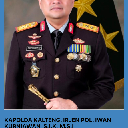
KAPOLDA KALTENG. IRJEN POL. IWAN
KURNIAWAN, S.I.K.,M.S.I