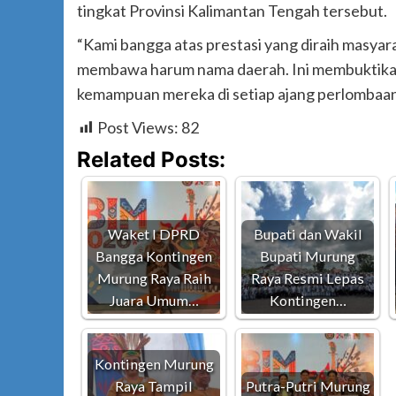
tingkat Provinsi Kalimantan Tengah tersebut.
“Kami bangga atas prestasi yang diraih masyar
membawa harum nama daerah. Ini membuktik
kemampuan mereka di setiap ajang perlombaan,
Post Views:
82
Related Posts:
Waket I DPRD
Bupati dan Wakil
Bangga Kontingen
Bupati Murung
Murung Raya Raih
Raya Resmi Lepas
Juara Umum…
Kontingen…
Kontingen Murung
Raya Tampil
Putra-Putri Murung