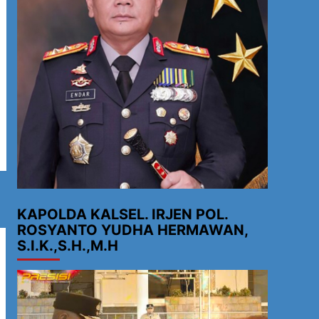
KAPOLDA KALSEL. IRJEN POL.
ROSYANTO YUDHA HERMAWAN,
S.I.K.,S.H.,M.H