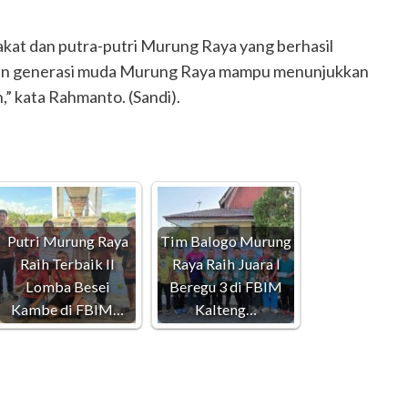
akat dan putra-putri Murung Raya yang berhasil
an generasi muda Murung Raya mampu menunjukkan
” kata Rahmanto. (Sandi).
Putri Murung Raya
Tim Balogo Murung
Raih Terbaik II
Raya Raih Juara I
Lomba Besei
Beregu 3 di FBIM
Kambe di FBIM…
Kalteng…