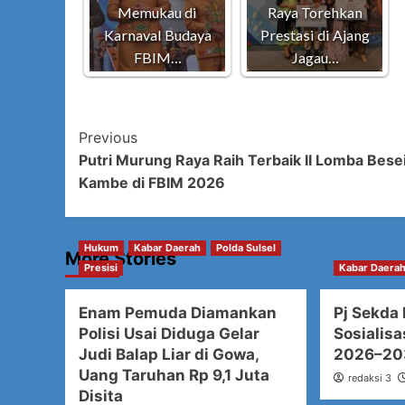
Memukau di
Raya Torehkan
Karnaval Budaya
Prestasi di Ajang
FBIM…
Jagau…
Post
Previous
Putri Murung Raya Raih Terbaik II Lomba Bese
Navigation
Kambe di FBIM 2026
Hukum
Kabar Daerah
Polda Sulsel
More Stories
Presisi
Kabar Daera
Enam Pemuda Diamankan
Pj Sekda
Polisi Usai Diduga Gelar
Sosialis
Judi Balap Liar di Gowa,
2026–20
Uang Taruhan Rp 9,1 Juta
redaksi 3
Disita