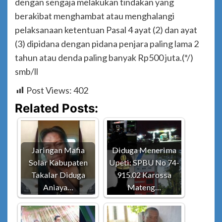
dengan sengaja melakukan tindakan yang
berakibat menghambat atau menghalangi
pelaksanaan ketentuan Pasal 4 ayat (2) dan ayat
(3) dipidana dengan pidana penjara paling lama 2
tahun atau denda paling banyak Rp500 juta.(*/)
smb/ll
Post Views:
402
Related Posts:
Jaringan Mafia
Diduga Menerima
Solar Kabupaten
Upeti: SPBU No 74-
Takalar Diduga
915.02 Karossa
Aniaya…
Mateng…