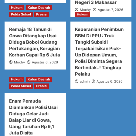
Negeri 3 Makassar
Hukum
Kabar Daerah
Mochy
Agustus 7, 2026
Polda Sulsel
Presisi
Hukum
Remaja 18 Tahun di
Keberanian Penimbun
Gowa Ditangkap Usai
BBM Di PPU : Truk
Diduga Bobol Gudang
Tangki Subsidi
Pertukangan, Kerugian
Terpakai Isikan Pick-
Korban Capai Rp 6 Juta
Up Didepan Umum,
Polisi Diminta Segera
Mochy
Agustus 6, 2026
Bertindak..! Tangkap
Pelaku
Hukum
Kabar Daerah
admin
Agustus 6, 2026
Polda Sulsel
Presisi
Enam Pemuda
Diamankan Polisi Usai
Diduga Gelar Judi
Balap Liar di Gowa,
Uang Taruhan Rp 9,1
Juta Disita