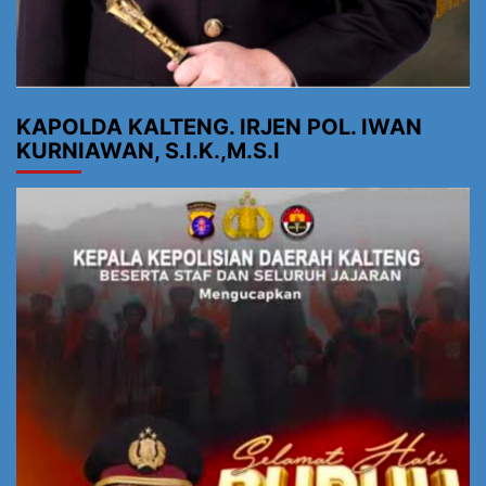
KAPOLDA KALTENG. IRJEN POL. IWAN
KURNIAWAN, S.I.K.,M.S.I