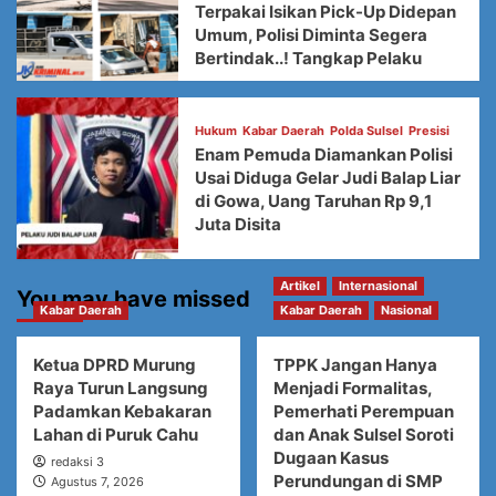
Terpakai Isikan Pick-Up Didepan
Umum, Polisi Diminta Segera
Bertindak..! Tangkap Pelaku
Hukum
Kabar Daerah
Polda Sulsel
Presisi
Enam Pemuda Diamankan Polisi
Usai Diduga Gelar Judi Balap Liar
di Gowa, Uang Taruhan Rp 9,1
Juta Disita
Artikel
Internasional
You may have missed
Kabar Daerah
Kabar Daerah
Nasional
Ketua DPRD Murung
TPPK Jangan Hanya
Raya Turun Langsung
Menjadi Formalitas,
Padamkan Kebakaran
Pemerhati Perempuan
Lahan di Puruk Cahu
dan Anak Sulsel Soroti
Dugaan Kasus
redaksi 3
Perundungan di SMP
Agustus 7, 2026