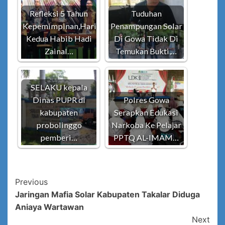
Refleksi 5 Tahun
Tuduhan
Kepemimpinan,Hari
Penampungan Solar
Kedua Habib Hadi
Di Gowa Tidak Di
Zainal…
Temukan Bukti,…
SELAKU kepala
Dinas PUPR di
Polres Gowa
kabupaten
Serapkan Edukasi
probolinggo
Narkoba Ke Pelajar
pemberi…
PPTQ AL-IMAM…
Post
Previous
Jaringan Mafia Solar Kabupaten Takalar Diduga
Navigation
Aniaya Wartawan
Next