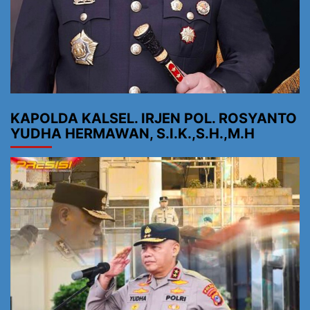
KAPOLDA KALSEL. IRJEN POL. ROSYANTO
YUDHA HERMAWAN, S.I.K.,S.H.,M.H