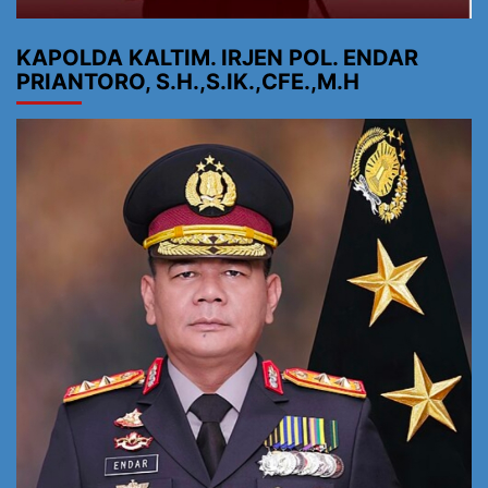
KAPOLDA KALTIM. IRJEN POL. ENDAR
PRIANTORO, S.H.,S.IK.,CFE.,M.H