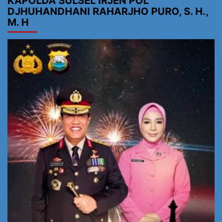
KAPOLDA SULSEL IRJEN POL
DJHUHANDHANI RAHARJHO PURO, S. H.,
M. H