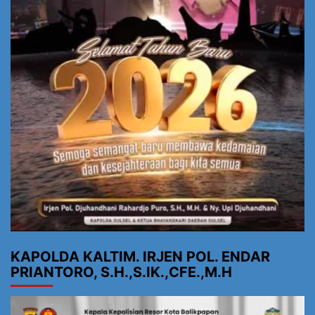
KAPOLDA KALTIM. IRJEN POL. ENDAR
PRIANTORO, S.H.,S.IK.,CFE.,M.H