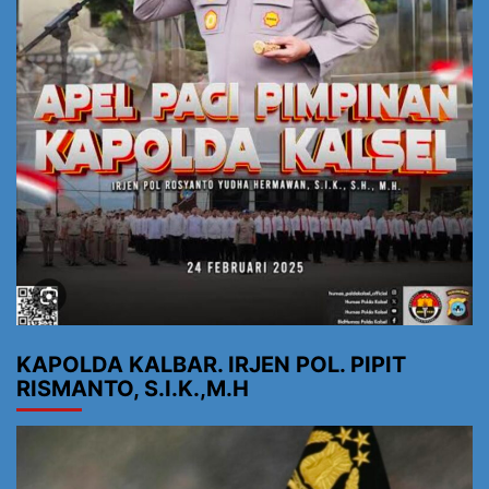
KAPOLDA KALBAR. IRJEN POL. PIPIT
RISMANTO, S.I.K.,M.H