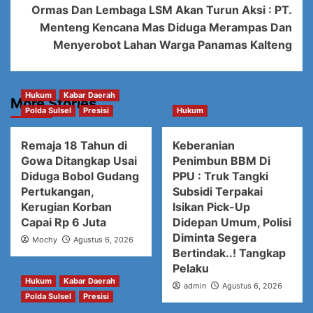
Ormas Dan Lembaga LSM Akan Turun Aksi : PT.
Menteng Kencana Mas Diduga Merampas Dan
Menyerobot Lahan Warga Panamas Kalteng
Hukum
Kabar Daerah
More Stories
Polda Sulsel
Presisi
Hukum
Remaja 18 Tahun di
Keberanian
Gowa Ditangkap Usai
Penimbun BBM Di
Diduga Bobol Gudang
PPU : Truk Tangki
Pertukangan,
Subsidi Terpakai
Kerugian Korban
Isikan Pick-Up
Capai Rp 6 Juta
Didepan Umum, Polisi
Diminta Segera
Mochy
Agustus 6, 2026
Bertindak..! Tangkap
Pelaku
Hukum
Kabar Daerah
admin
Agustus 6, 2026
Polda Sulsel
Presisi