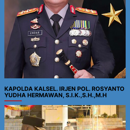
KAPOLDA KALSEL. IRJEN POL. ROSYANTO
YUDHA HERMAWAN, S.I.K.,S.H.,M.H