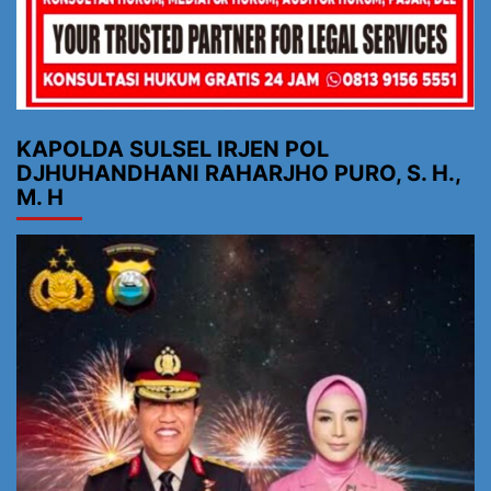
KAPOLDA SULSEL IRJEN POL
DJHUHANDHANI RAHARJHO PURO, S. H.,
M. H