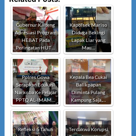
Gubernur Kalteng
Kapolsek Mariso
Apresiasi Program
Diduga Bekingi
HEBAT Pada
Lapak Liar yang
Peringatan HUT…
Mau…
Polres Gowa
Kepala Bea Cukai
Serapkan Edukasi
Balikpapan
Narkoba Ke Pelajar
Diminta Pulang
PPTQ AL-IMAM…
Kampung Saja,…
Refleksi 5 Tahun
Terdakwa Korupsi