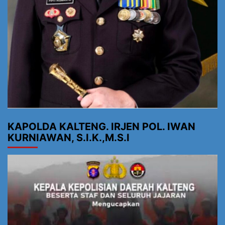
KAPOLDA KALTENG. IRJEN POL. IWAN
KURNIAWAN, S.I.K.,M.S.I