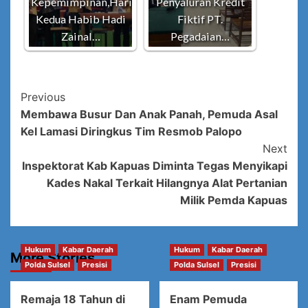
Kepemimpinan,Hari
Penyaluran Kredit
Kedua Habib Hadi
Fiktif PT.
Zainal…
Pegadaian…
Post
Previous
Membawa Busur Dan Anak Panah, Pemuda Asal
Navigation
Kel Lamasi Diringkus Tim Resmob Palopo
Next
Inspektorat Kab Kapuas Diminta Tegas Menyikapi
Kades Nakal Terkait Hilangnya Alat Pertanian
Milik Pemda Kapuas
Hukum
Kabar Daerah
Hukum
Kabar Daerah
More Stories
Polda Sulsel
Presisi
Polda Sulsel
Presisi
Remaja 18 Tahun di
Enam Pemuda