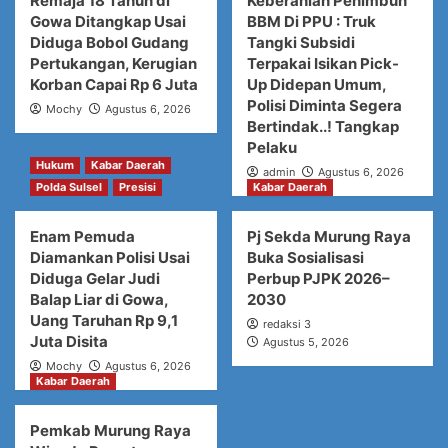
Remaja 18 Tahun di
Keberanian Penimbun
Gowa Ditangkap Usai
BBM Di PPU : Truk
Diduga Bobol Gudang
Tangki Subsidi
Pertukangan, Kerugian
Terpakai Isikan Pick-
Korban Capai Rp 6 Juta
Up Didepan Umum,
Polisi Diminta Segera
Mochy
Agustus 6, 2026
Bertindak..! Tangkap
Pelaku
Hukum
Kabar Daerah
admin
Agustus 6, 2026
Polda Sulsel
Presisi
Kabar Daerah
Enam Pemuda
Pj Sekda Murung Raya
Diamankan Polisi Usai
Buka Sosialisasi
Diduga Gelar Judi
Perbup PJPK 2026–
Balap Liar di Gowa,
2030
Uang Taruhan Rp 9,1
redaksi 3
Juta Disita
Agustus 5, 2026
Mochy
Agustus 6, 2026
Kabar Daerah
Pemkab Murung Raya