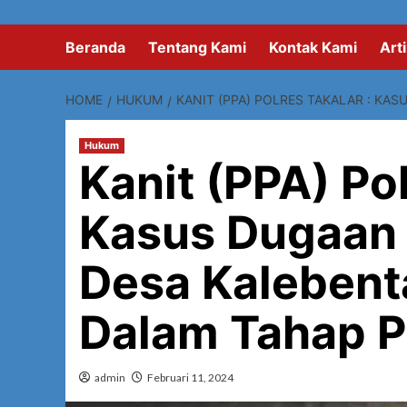
Beranda
Tentang Kami
Kontak Kami
Arti
HOME
HUKUM
KANIT (PPA) POLRES TAKALAR : KA
Hukum
Kanit (PPA) Pol
Kasus Dugaan
Desa Kalebent
Dalam Tahap P
admin
Februari 11, 2024