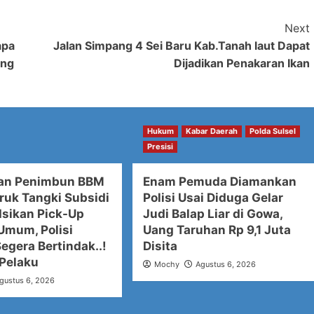
Next
apa
Jalan Simpang 4 Sei Baru Kab.Tanah laut Dapat
ang
Dijadikan Penakaran Ikan
Hukum
Kabar Daerah
Polda Sulsel
Presisi
ian Penimbun BBM
Enam Pemuda Diamankan
Truk Tangki Subsidi
Polisi Usai Diduga Gelar
Isikan Pick-Up
Judi Balap Liar di Gowa,
Umum, Polisi
Uang Taruhan Rp 9,1 Juta
egera Bertindak..!
Disita
Pelaku
Mochy
Agustus 6, 2026
gustus 6, 2026