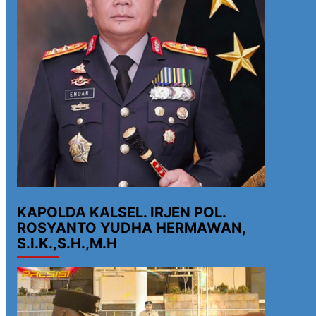
KAPOLDA KALSEL. IRJEN POL.
ROSYANTO YUDHA HERMAWAN,
S.I.K.,S.H.,M.H