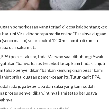
dugaan pemerkosaan yang terjadi di desa kalebentang kec
u-baru ini Viral dibeberapa media online.”Pasalnya dugaan
 (senin malam) sekira pukul 12.00 malam itu di rumah
pa dari saksi mata.
PPA) polres takalar, Ipda Marwan saat dihubungi Awak
atakan,”bahwa kasus tersebut tetap kami tindak lanjuti
lam tahap penyelidikan,”bahkan kemungkinan besar kami
anjut prihal dugaan pemerkosaan itu.Tutur kanit PPA.
dah ada juga beberapa dari saksi yang kami sudah
na proses penyelidikan, intinya kami tetap berupaya
bahnya.
etika dikonfirmasi wartawan media ini