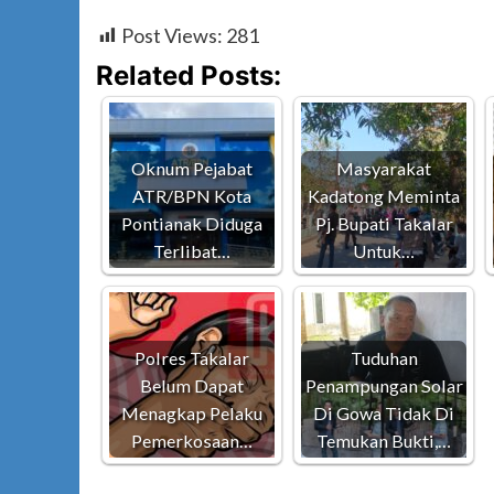
Post Views:
281
Related Posts:
Oknum Pejabat
Masyarakat
ATR/BPN Kota
Kadatong Meminta
Pontianak Diduga
Pj. Bupati Takalar
Terlibat…
Untuk…
Polres Takalar
Tuduhan
Belum Dapat
Penampungan Solar
Menagkap Pelaku
Di Gowa Tidak Di
Pemerkosaan…
Temukan Bukti,…