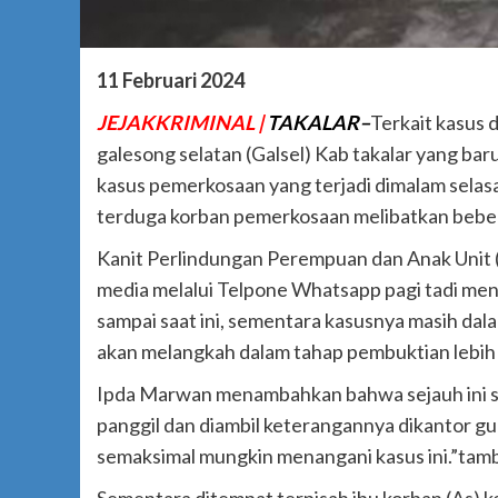
11 Februari 2024
JEJAKKRIMINAL |
TAKALAR–
Terkait kasus 
galesong selatan (Galsel) Kab takalar yang bar
kasus pemerkosaan yang terjadi dimalam selasa
terduga korban pemerkosaan melibatkan bebera
Kanit Perlindungan Perempuan dan Anak Unit (
media melalui Telpone Whatsapp pagi tadi meng
sampai saat ini, sementara kasusnya masih da
akan melangkah dalam tahap pembuktian lebih l
Ipda Marwan menambahkan bahwa sejauh ini su
panggil dan diambil keterangannya dikantor gu
semaksimal mungkin menangani kasus ini.”tam
Sementara ditempat terpisah ibu korban (As) k