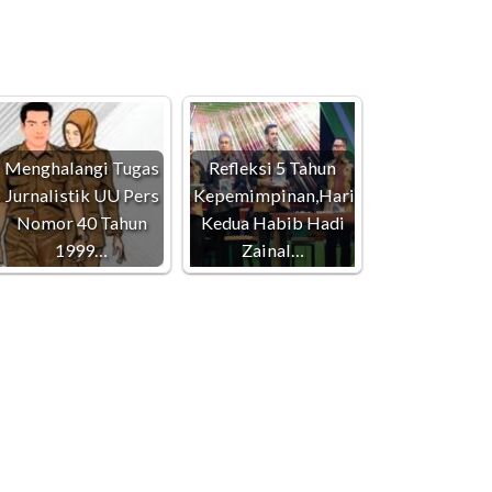
Menghalangi Tugas
Refleksi 5 Tahun
Jurnalistik UU Pers
Kepemimpinan,Hari
Nomor 40 Tahun
Kedua Habib Hadi
1999…
Zainal…