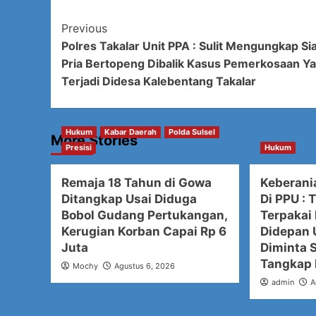
Post
Previous
Polres Takalar Unit PPA : Sulit Mengungkap Si
Navigation
Pria Bertopeng Dibalik Kasus Pemerkosaan Y
Terjadi Didesa Kalebentang Takalar
Hukum
Kabar Daerah
Polda Sulsel
More Stories
Presisi
Hukum
Remaja 18 Tahun di Gowa
Keberan
Ditangkap Usai Diduga
Di PPU : 
Bobol Gudang Pertukangan,
Terpakai 
Kerugian Korban Capai Rp 6
Didepan 
Juta
Diminta S
Tangkap 
Mochy
Agustus 6, 2026
admin
A