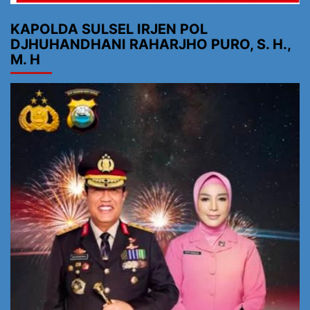
KAPOLDA SULSEL IRJEN POL
DJHUHANDHANI RAHARJHO PURO, S. H.,
M. H