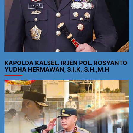
KAPOLDA KALSEL. IRJEN POL. ROSYANTO
YUDHA HERMAWAN, S.I.K.,S.H.,M.H