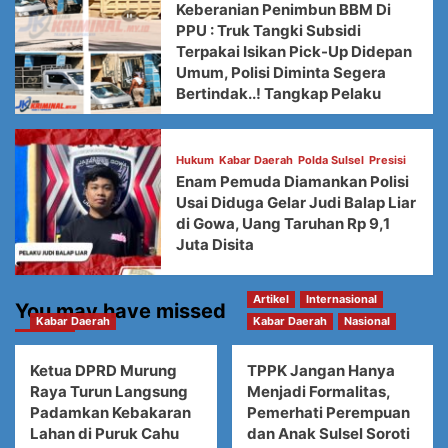
Keberanian Penimbun BBM Di
PPU : Truk Tangki Subsidi
Terpakai Isikan Pick-Up Didepan
Umum, Polisi Diminta Segera
Bertindak..! Tangkap Pelaku
Hukum
Kabar Daerah
Polda Sulsel
Presisi
Enam Pemuda Diamankan Polisi
Usai Diduga Gelar Judi Balap Liar
di Gowa, Uang Taruhan Rp 9,1
Juta Disita
Artikel
Internasional
You may have missed
Kabar Daerah
Kabar Daerah
Nasional
Ketua DPRD Murung
TPPK Jangan Hanya
Raya Turun Langsung
Menjadi Formalitas,
Padamkan Kebakaran
Pemerhati Perempuan
Lahan di Puruk Cahu
dan Anak Sulsel Soroti