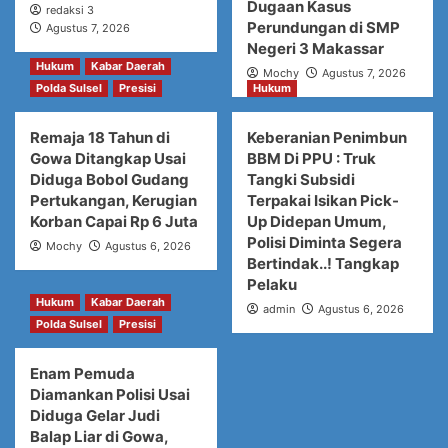
Dugaan Kasus
redaksi 3
Perundungan di SMP
Agustus 7, 2026
Negeri 3 Makassar
Hukum
Kabar Daerah
Mochy
Agustus 7, 2026
Polda Sulsel
Presisi
Hukum
Remaja 18 Tahun di
Keberanian Penimbun
Gowa Ditangkap Usai
BBM Di PPU : Truk
Diduga Bobol Gudang
Tangki Subsidi
Pertukangan, Kerugian
Terpakai Isikan Pick-
Korban Capai Rp 6 Juta
Up Didepan Umum,
Polisi Diminta Segera
Mochy
Agustus 6, 2026
Bertindak..! Tangkap
Pelaku
Hukum
Kabar Daerah
admin
Agustus 6, 2026
Polda Sulsel
Presisi
Enam Pemuda
Diamankan Polisi Usai
Diduga Gelar Judi
Balap Liar di Gowa,