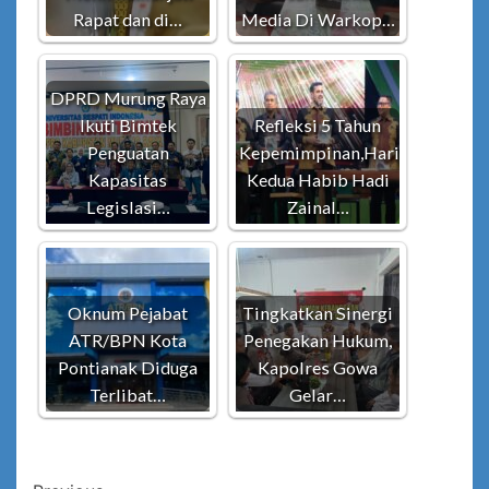
Rapat dan di…
Media Di Warkop…
DPRD Murung Raya
Ikuti Bimtek
Refleksi 5 Tahun
Penguatan
Kepemimpinan,Hari
Kapasitas
Kedua Habib Hadi
Legislasi…
Zainal…
Oknum Pejabat
Tingkatkan Sinergi
ATR/BPN Kota
Penegakan Hukum,
Pontianak Diduga
Kapolres Gowa
Terlibat…
Gelar…