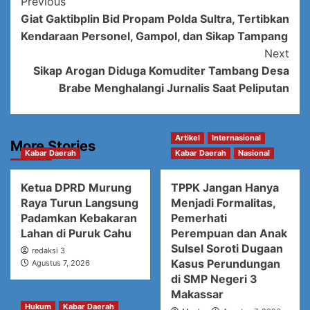
Post
Previous
Giat Gaktibplin Bid Propam Polda Sultra, Tertibkan
Navigation
Kendaraan Personel, Gampol, dan Sikap Tampang
Next
Sikap Arogan Diduga Komuditer Tambang Desa
Brabe Menghalangi Jurnalis Saat Peliputan
Artikel
Internasional
More Stories
Kabar Daerah
Kabar Daerah
Nasional
Ketua DPRD Murung
TPPK Jangan Hanya
Raya Turun Langsung
Menjadi Formalitas,
Padamkan Kebakaran
Pemerhati
Lahan di Puruk Cahu
Perempuan dan Anak
Sulsel Soroti Dugaan
redaksi 3
Kasus Perundungan
Agustus 7, 2026
di SMP Negeri 3
Makassar
Hukum
Kabar Daerah