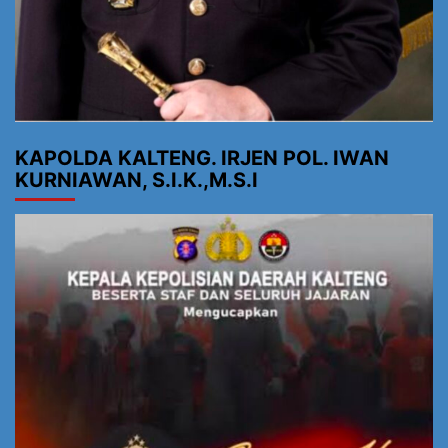
KAPOLDA KALTENG. IRJEN POL. IWAN
KURNIAWAN, S.I.K.,M.S.I