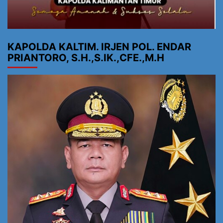
KAPOLDA KALTIM. IRJEN POL. ENDAR
PRIANTORO, S.H.,S.IK.,CFE.,M.H