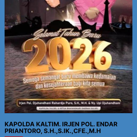
KAPOLDA KALTIM. IRJEN POL. ENDAR
PRIANTORO, S.H.,S.IK.,CFE.,M.H