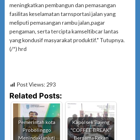
meningkatkan pembangun dan pemasangan
fasilitas keselamatan tarnsportasi jalan yang
meliputi pemasangan rambu jalan,pagar
pengaman, serta tercipta kamseltibcar lantas
yang kondusif masyarakat produktif.” Tutupnya.
(/*) hrd
Post Views:
293
Related Posts:
Pemerintah kota
Kapolsek Bajeng
Probolinggo
"COFFEE BREAK"
Menindaklanjuti
Bersama Rekan