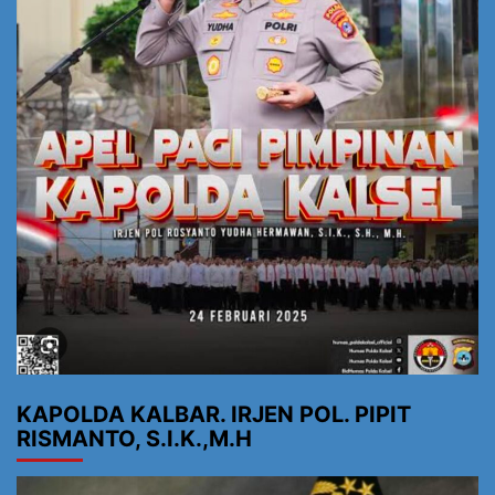
KAPOLDA KALBAR. IRJEN POL. PIPIT
RISMANTO, S.I.K.,M.H