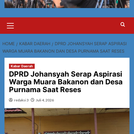
Primary
Menu
HOME
KABAR DAERAH
DPRD JOHANSYAH SERAP ASPIRASI
WARGA MUARA BAKANON DAN DESA PURNAMA SAAT RESES
Kabar Daerah
DPRD Johansyah Serap Aspirasi
Warga Muara Bakanon dan Desa
Purnama Saat Reses
redaksi 3
Juli 4, 2026