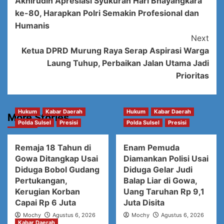
Akhirudin Apresiasi Syukuran Hari Bhayangkara
Navigation
ke-80, Harapkan Polri Semakin Profesional dan
Humanis
Next
Ketua DPRD Murung Raya Serap Aspirasi Warga
Laung Tuhup, Perbaikan Jalan Utama Jadi
Prioritas
Hukum
Kabar Daerah
Hukum
Kabar Daerah
More Stories
Polda Sulsel
Presisi
Polda Sulsel
Presisi
Remaja 18 Tahun di
Enam Pemuda
Gowa Ditangkap Usai
Diamankan Polisi Usai
Diduga Bobol Gudang
Diduga Gelar Judi
Pertukangan,
Balap Liar di Gowa,
Kerugian Korban
Uang Taruhan Rp 9,1
Capai Rp 6 Juta
Juta Disita
Mochy
Agustus 6, 2026
Mochy
Agustus 6, 2026
Kabar Daerah