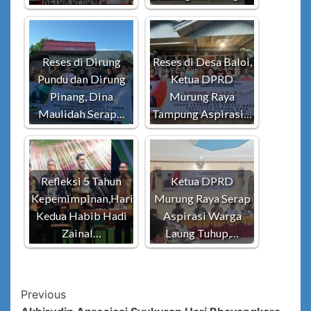
Reses di Dirung
Reses di Desa Baloi,
Pundu dan Dirung
Ketua DPRD
Pinang, Dina
Murung Raya
Maulidah Serap…
Tampung Aspirasi…
Refleksi 5 Tahun
Ketua DPRD
Kepemimpinan,Hari
Murung Raya Serap
Kedua Habib Hadi
Aspirasi Warga
Zainal…
Laung Tuhup,…
Post
Previous