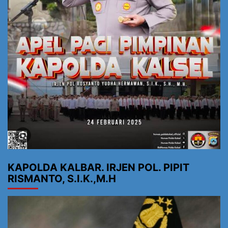
KAPOLDA KALBAR. IRJEN POL. PIPIT
RISMANTO, S.I.K.,M.H