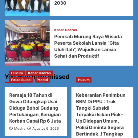
2030
Kabar Daerah
Pemkab Murung Raya Wisuda
Peserta Sekolah Lansia “Gita
Uluh Itah”, Wujudkan Lansia
Sehat dan Produktif
Hukum
Kabar Daerah
You may have missed
Polda Sulsel
Presisi
Hukum
Remaja 18 Tahun di
Keberanian Penimbun
Gowa Ditangkap Usai
BBM Di PPU : Truk
Diduga Bobol Gudang
Tangki Subsidi
Pertukangan, Kerugian
Terpakai Isikan Pick-
Korban Capai Rp 6 Juta
Up Didepan Umum,
Polisi Diminta Segera
Mochy
Agustus 6, 2026
Bertindak..! Tangkap