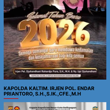
KAPOLDA KALTIM. IRJEN POL. ENDAR
PRIANTORO, S.H.,S.IK.,CFE.,M.H