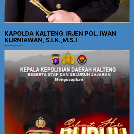
KAPOLDA KALTENG. IRJEN POL. IWAN
KURNIAWAN, S.I.K.,M.S.I