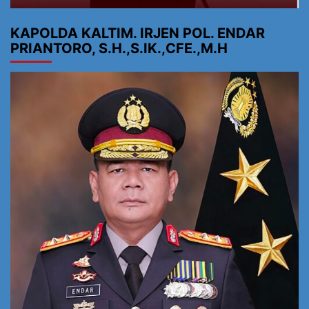
KAPOLDA KALTIM. IRJEN POL. ENDAR
PRIANTORO, S.H.,S.IK.,CFE.,M.H