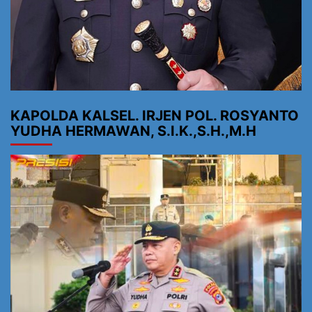
KAPOLDA KALSEL. IRJEN POL. ROSYANTO
YUDHA HERMAWAN, S.I.K.,S.H.,M.H