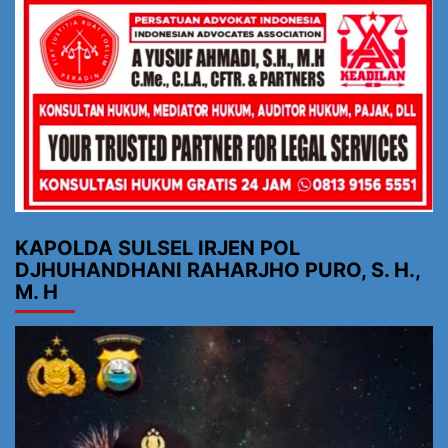
KAPOLDA SULSEL IRJEN POL
DJHUHANDHANI RAHARJHO PURO, S. H.,
M. H