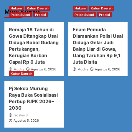
Hukum
Kabar Daerah
Hukum
Kabar Daerah
More Stories
Polda Sulsel
Presisi
Polda Sulsel
Presisi
Remaja 18 Tahun di
Enam Pemuda
Gowa Ditangkap Usai
Diamankan Polisi Usai
Diduga Bobol Gudang
Diduga Gelar Judi
Pertukangan,
Balap Liar di Gowa,
Kerugian Korban
Uang Taruhan Rp 9,1
Capai Rp 6 Juta
Juta Disita
Mochy
Agustus 6, 2026
Mochy
Agustus 6, 2026
Kabar Daerah
Pj Sekda Murung
Raya Buka Sosialisasi
Perbup PJPK 2026–
2030
redaksi 3
Agustus 5, 2026