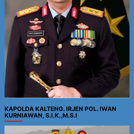
KAPOLDA KALTENG. IRJEN POL. IWAN
KURNIAWAN, S.I.K.,M.S.I