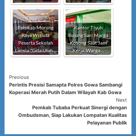
Pemkab Murung
Kantor Tiyuh
Raya Wisuda
Bujung Sari Marga
Peserta Sekolah
Kosong Saat Jam
Lansia "Gita Uluh…
Kerja, Warga…
Post
Previous
Perintis Presisi Samapta Polres Gowa Sambangi
Navigation
Koperasi Merah Putih Dalam Wilayah Kab Gowa
Next
Pemkab Tubaba Perkuat Sinergi dengan
Ombudsman, Siap Lakukan Lompatan Kualitas
Pelayanan Publik