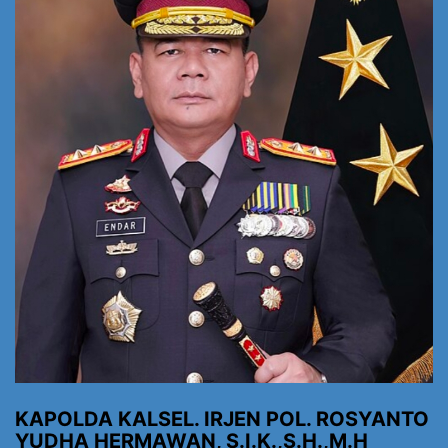
KAPOLDA KALSEL. IRJEN POL. ROSYANTO
YUDHA HERMAWAN, S.I.K.,S.H.,M.H