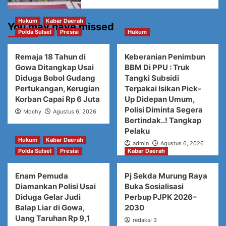
Hukum
Kabar Daerah
You may have missed
Polda Sulsel
Presisi
Hukum
Remaja 18 Tahun di
Keberanian Penimbun
Gowa Ditangkap Usai
BBM Di PPU : Truk
Diduga Bobol Gudang
Tangki Subsidi
Pertukangan, Kerugian
Terpakai Isikan Pick-
Korban Capai Rp 6 Juta
Up Didepan Umum,
Polisi Diminta Segera
Mochy
Agustus 6, 2026
Bertindak..! Tangkap
Pelaku
Hukum
Kabar Daerah
admin
Agustus 6, 2026
Polda Sulsel
Presisi
Kabar Daerah
Enam Pemuda
Pj Sekda Murung Raya
Diamankan Polisi Usai
Buka Sosialisasi
Diduga Gelar Judi
Perbup PJPK 2026–
Balap Liar di Gowa,
2030
Uang Taruhan Rp 9,1
redaksi 3