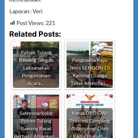
Laporan : Veri
Post Views:
221
Related Posts:
Polsek Tulang
Bawang Tengah
Pengusaha Kayu
Laksanakan
Jenis SENGON Di
Pengamanan
Kalteng Diduga
Acara…
Tidak Memiliki…
Satresnarkoba
Ketua DPD GWI
Polres Tulang
Provinsi Lampung
Bawang Barat
didampingi Oleh
Berhasil Amankan…
Kadiv. Hukum…