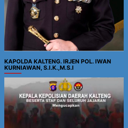
KAPOLDA KALTENG. IRJEN POL. IWAN
KURNIAWAN, S.I.K.,M.S.I