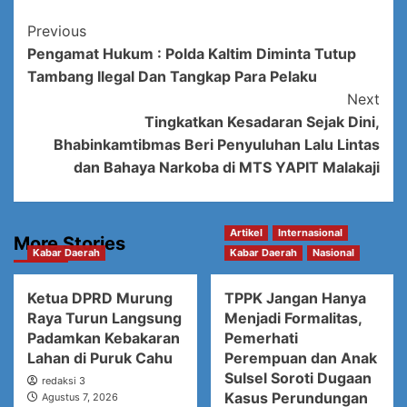
Post
Previous
Pengamat Hukum : Polda Kaltim Diminta Tutup
Navigation
Tambang Ilegal Dan Tangkap Para Pelaku
Next
Tingkatkan Kesadaran Sejak Dini,
Bhabinkamtibmas Beri Penyuluhan Lalu Lintas
dan Bahaya Narkoba di MTS YAPIT Malakaji
Artikel
Internasional
More Stories
Kabar Daerah
Kabar Daerah
Nasional
Ketua DPRD Murung
TPPK Jangan Hanya
Raya Turun Langsung
Menjadi Formalitas,
Padamkan Kebakaran
Pemerhati
Lahan di Puruk Cahu
Perempuan dan Anak
Sulsel Soroti Dugaan
redaksi 3
Kasus Perundungan
Agustus 7, 2026