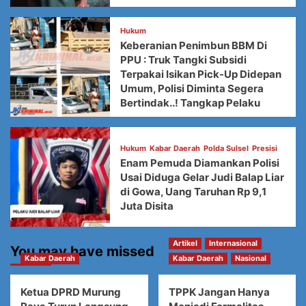
Hukum
Keberanian Penimbun BBM Di
PPU : Truk Tangki Subsidi
Terpakai Isikan Pick-Up Didepan
Umum, Polisi Diminta Segera
Bertindak..! Tangkap Pelaku
Hukum
Kabar Daerah
Polda Sulsel
Presisi
Enam Pemuda Diamankan Polisi
Usai Diduga Gelar Judi Balap Liar
di Gowa, Uang Taruhan Rp 9,1
Juta Disita
Artikel
Internasional
You may have missed
Kabar Daerah
Kabar Daerah
Nasional
Ketua DPRD Murung
TPPK Jangan Hanya