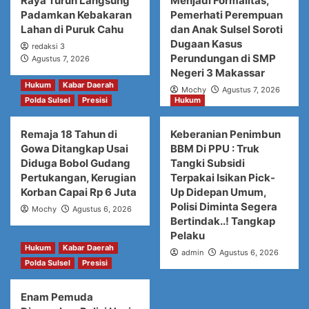
Raya Turun Langsung
Menjadi Formalitas,
Padamkan Kebakaran
Pemerhati Perempuan
Lahan di Puruk Cahu
dan Anak Sulsel Soroti
Dugaan Kasus
redaksi 3
Perundungan di SMP
Agustus 7, 2026
Negeri 3 Makassar
Hukum
Kabar Daerah
Mochy
Agustus 7, 2026
Polda Sulsel
Presisi
Hukum
Remaja 18 Tahun di
Keberanian Penimbun
Gowa Ditangkap Usai
BBM Di PPU : Truk
Diduga Bobol Gudang
Tangki Subsidi
Pertukangan, Kerugian
Terpakai Isikan Pick-
Korban Capai Rp 6 Juta
Up Didepan Umum,
Polisi Diminta Segera
Mochy
Agustus 6, 2026
Bertindak..! Tangkap
Pelaku
Hukum
Kabar Daerah
admin
Agustus 6, 2026
Polda Sulsel
Presisi
Enam Pemuda