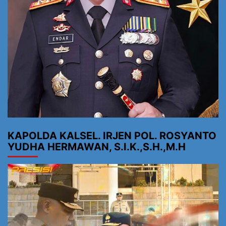
KAPOLDA KALSEL. IRJEN POL. ROSYANTO
YUDHA HERMAWAN, S.I.K.,S.H.,M.H