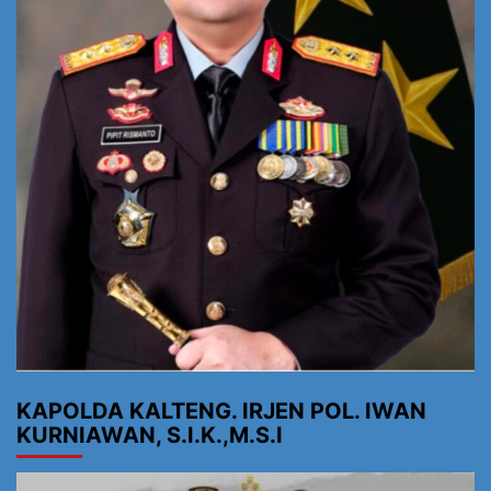
KAPOLDA KALTENG. IRJEN POL. IWAN
KURNIAWAN, S.I.K.,M.S.I