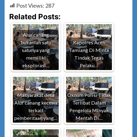
Post Views:
287
Related Posts:
Alur canang
bukanlah satu
Kapolres Aceh
satunya yang
Tamiang Di Minta
memiliki
Tindak Tegas
eksplorasi…
Pelaku…
Masyarakat desa
Oknum Polisi Tidak
Alur canang kecewa
Terlibat Dalam
terkait
Pengelola Minyak
pemberitaan yang…
Mentah Di…