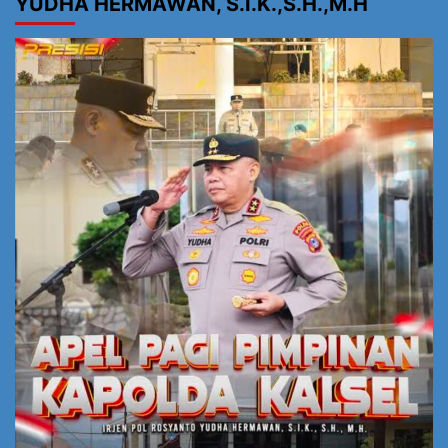
YUDHA HERMAWAN, S.I.K.,S.H.,M.H