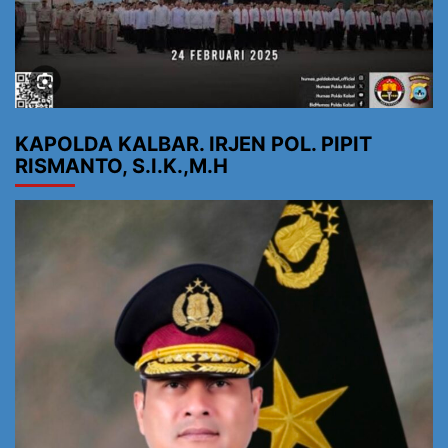
KAPOLDA KALBAR. IRJEN POL. PIPIT
RISMANTO, S.I.K.,M.H