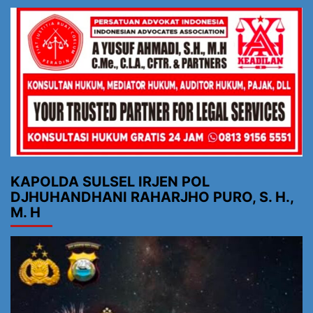
KAPOLDA SULSEL IRJEN POL
DJHUHANDHANI RAHARJHO PURO, S. H.,
M. H