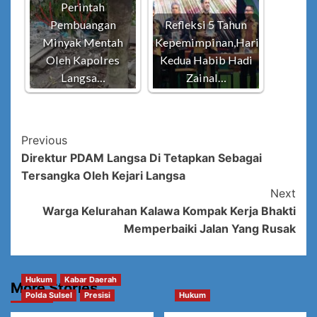
Perintah
Pembuangan
Refleksi 5 Tahun
Minyak Mentah
Kepemimpinan,Hari
Oleh Kapolres
Kedua Habib Hadi
Langsa…
Zainal…
Post
Previous
Direktur PDAM Langsa Di Tetapkan Sebagai
Navigation
Tersangka Oleh Kejari Langsa
Next
Warga Kelurahan Kalawa Kompak Kerja Bhakti
Memperbaiki Jalan Yang Rusak
Hukum
Kabar Daerah
More Stories
Polda Sulsel
Presisi
Hukum