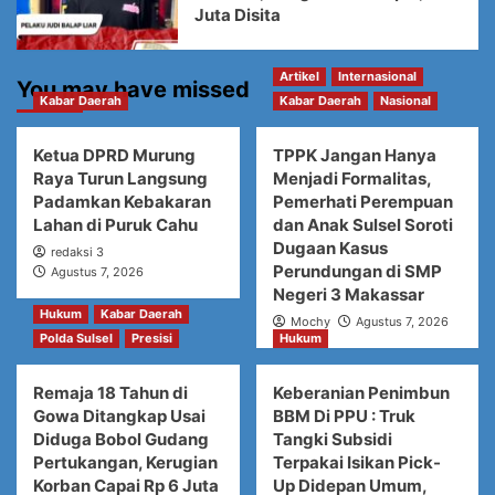
Juta Disita
Artikel
Internasional
You may have missed
Kabar Daerah
Kabar Daerah
Nasional
Ketua DPRD Murung
TPPK Jangan Hanya
Raya Turun Langsung
Menjadi Formalitas,
Padamkan Kebakaran
Pemerhati Perempuan
Lahan di Puruk Cahu
dan Anak Sulsel Soroti
Dugaan Kasus
redaksi 3
Perundungan di SMP
Agustus 7, 2026
Negeri 3 Makassar
Hukum
Kabar Daerah
Mochy
Agustus 7, 2026
Polda Sulsel
Presisi
Hukum
Remaja 18 Tahun di
Keberanian Penimbun
Gowa Ditangkap Usai
BBM Di PPU : Truk
Diduga Bobol Gudang
Tangki Subsidi
Pertukangan, Kerugian
Terpakai Isikan Pick-
Korban Capai Rp 6 Juta
Up Didepan Umum,