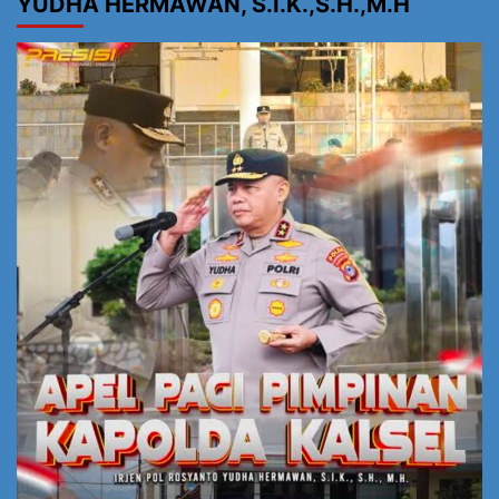
YUDHA HERMAWAN, S.I.K.,S.H.,M.H