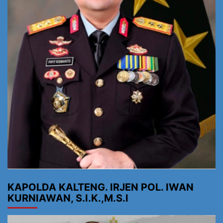
KAPOLDA KALTENG. IRJEN POL. IWAN
KURNIAWAN, S.I.K.,M.S.I