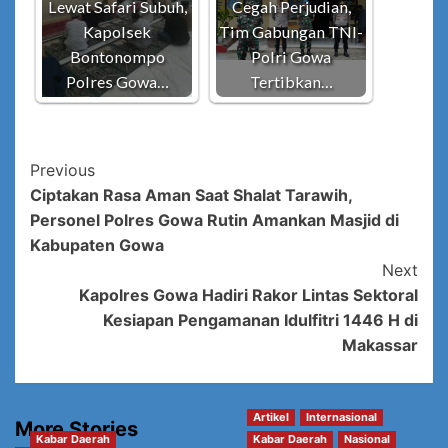
Lewat Safari Subuh,
Cegah Perjudian,
Kapolsek
Tim Gabungan TNI-
Bontonompo
Polri Gowa
Polres Gowa…
Tertibkan…
Post
Previous
Ciptakan Rasa Aman Saat Shalat Tarawih,
Navigation
Personel Polres Gowa Rutin Amankan Masjid di
Kabupaten Gowa
Next
Kapolres Gowa Hadiri Rakor Lintas Sektoral
Kesiapan Pengamanan Idulfitri 1446 H di
Makassar
Artikel
Internasional
More Stories
Kabar Daerah
Kabar Daerah
Nasional