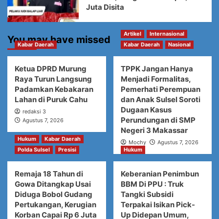
Juta Disita
Artikel
Internasional
You may have missed
Kabar Daerah
Kabar Daerah
Nasional
Ketua DPRD Murung
TPPK Jangan Hanya
Raya Turun Langsung
Menjadi Formalitas,
Padamkan Kebakaran
Pemerhati Perempuan
Lahan di Puruk Cahu
dan Anak Sulsel Soroti
Dugaan Kasus
redaksi 3
Perundungan di SMP
Agustus 7, 2026
Negeri 3 Makassar
Hukum
Kabar Daerah
Mochy
Agustus 7, 2026
Polda Sulsel
Presisi
Hukum
Remaja 18 Tahun di
Keberanian Penimbun
Gowa Ditangkap Usai
BBM Di PPU : Truk
Diduga Bobol Gudang
Tangki Subsidi
Pertukangan, Kerugian
Terpakai Isikan Pick-
Korban Capai Rp 6 Juta
Up Didepan Umum,