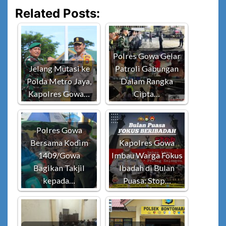
Related Posts:
Polres Gowa Gelar
Jelang Mutasi ke
Patroli Gabungan
Polda Metro Jaya,
Dalam Rangka
Kapolres Gowa…
Cipta…
Polres Gowa
Bersama Kodim
Kapolres Gowa
1409/Gowa
Imbau Warga Fokus
Bagikan Takjil
Ibadah di Bulan
kepada…
Puasa: Stop…