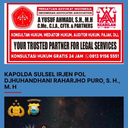
KAPOLDA SULSEL IRJEN POL
DJHUHANDHANI RAHARJHO PURO, S. H.,
M. H