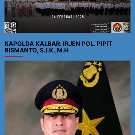
KAPOLDA KALBAR. IRJEN POL. PIPIT
RISMANTO, S.I.K.,M.H