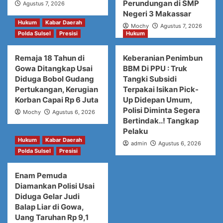
Perundungan di SMP
Agustus 7, 2026
Negeri 3 Makassar
Hukum
Kabar Daerah
Mochy
Agustus 7, 2026
Polda Sulsel
Presisi
Hukum
Remaja 18 Tahun di
Keberanian Penimbun
Gowa Ditangkap Usai
BBM Di PPU : Truk
Diduga Bobol Gudang
Tangki Subsidi
Pertukangan, Kerugian
Terpakai Isikan Pick-
Korban Capai Rp 6 Juta
Up Didepan Umum,
Polisi Diminta Segera
Mochy
Agustus 6, 2026
Bertindak..! Tangkap
Pelaku
Hukum
Kabar Daerah
admin
Agustus 6, 2026
Polda Sulsel
Presisi
Enam Pemuda
Diamankan Polisi Usai
Diduga Gelar Judi
Balap Liar di Gowa,
Uang Taruhan Rp 9,1