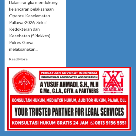
Dalam rangka mendukung
kelancaran pelaksanaan
Operasi Keselamatan
Pallawa-2026, Seksi
Kedokteran dan
Kesehatan (Sidokkes)
Polres Gowa
melaksanakan...
Read
Read More
more
about
Dukung
Pelaksanaan
Ops
Keselamatan
Pallawa-
2026,
Sidokkes
Polres
Gowa
Lakukan
Pemeriksaan