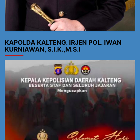
KAPOLDA KALTENG. IRJEN POL. IWAN
KURNIAWAN, S.I.K.,M.S.I