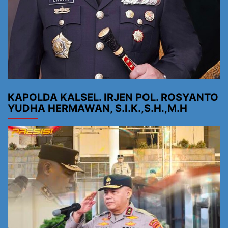
KAPOLDA KALSEL. IRJEN POL. ROSYANTO
YUDHA HERMAWAN, S.I.K.,S.H.,M.H