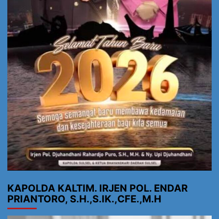
KAPOLDA KALTIM. IRJEN POL. ENDAR
PRIANTORO, S.H.,S.IK.,CFE.,M.H