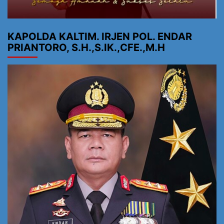
KAPOLDA KALTIM. IRJEN POL. ENDAR
PRIANTORO, S.H.,S.IK.,CFE.,M.H