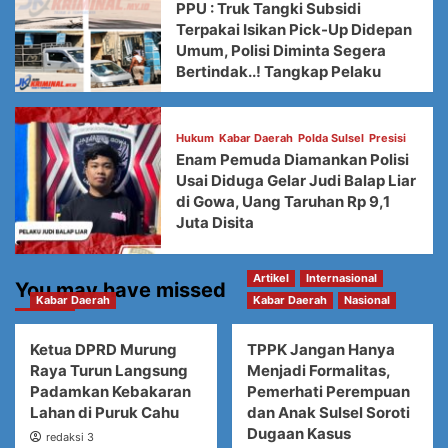
PPU : Truk Tangki Subsidi
Terpakai Isikan Pick-Up Didepan
Umum, Polisi Diminta Segera
Bertindak..! Tangkap Pelaku
Hukum
Kabar Daerah
Polda Sulsel
Presisi
Enam Pemuda Diamankan Polisi
Usai Diduga Gelar Judi Balap Liar
di Gowa, Uang Taruhan Rp 9,1
Juta Disita
Artikel
Internasional
You may have missed
Kabar Daerah
Kabar Daerah
Nasional
Ketua DPRD Murung
TPPK Jangan Hanya
Raya Turun Langsung
Menjadi Formalitas,
Padamkan Kebakaran
Pemerhati Perempuan
Lahan di Puruk Cahu
dan Anak Sulsel Soroti
Dugaan Kasus
redaksi 3