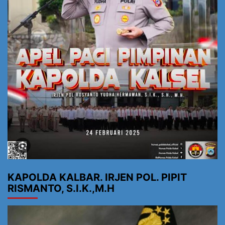
KAPOLDA KALBAR. IRJEN POL. PIPIT
RISMANTO, S.I.K.,M.H