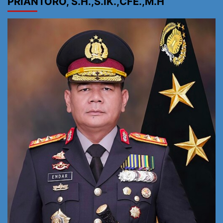
PRIANTORO, S.H.,S.IK.,CFE.,M.H