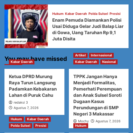
Hukum
Kabar Daerah
Polda Sulsel
Presisi
Enam Pemuda Diamankan Polisi
Usai Diduga Gelar Judi Balap Liar
di Gowa, Uang Taruhan Rp 9,1
Juta Disita
Artikel
Internasional
You may have missed
Kabar Daerah
Kabar Daerah
Nasional
Ketua DPRD Murung
TPPK Jangan Hanya
Raya Turun Langsung
Menjadi Formalitas,
Padamkan Kebakaran
Pemerhati Perempuan
Lahan di Puruk Cahu
dan Anak Sulsel Soroti
Dugaan Kasus
redaksi 3
Perundungan di SMP
Agustus 7, 2026
Negeri 3 Makassar
Hukum
Kabar Daerah
Mochy
Agustus 7, 2026
Polda Sulsel
Presisi
Hukum