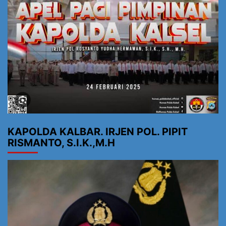
KAPOLDA KALBAR. IRJEN POL. PIPIT
RISMANTO, S.I.K.,M.H