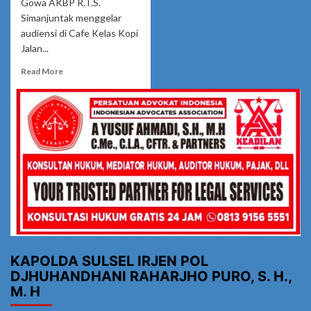
Gowa AKBP R.T.S.
Simanjuntak menggelar
audiensi di Cafe Kelas Kopi
Jalan...
Read
Read More
more
about
Tingkatkan
Sinergi
Penegakan
Hukum,
Kapolres
Gowa
Gelar
Audiensi
Bersama
YLBH
Dan
Aktivis
KAPOLDA SULSEL IRJEN POL
DJHUHANDHANI RAHARJHO PURO, S. H.,
M. H