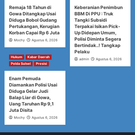
Remaja 18 Tahun di
Keberanian Penimbun
Gowa Ditangkap Usai
BBM Di PPU : Truk
Diduga Bobol Gudang
Tangki Subsidi
Pertukangan, Kerugian
Terpakai Isikan Pick-
Korban Capai Rp 6 Juta
Up Didepan Umum,
Polisi Diminta Segera
Mochy
Agustus 6, 2026
Bertindak..! Tangkap
Pelaku
Hukum
Kabar Daerah
admin
Agustus 6, 2026
Polda Sulsel
Presisi
Enam Pemuda
Diamankan Polisi Usai
Diduga Gelar Judi
Balap Liar di Gowa,
Uang Taruhan Rp 9,1
Juta Disita
Mochy
Agustus 6, 2026