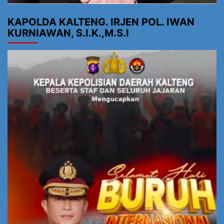
KAPOLDA KALTENG. IRJEN POL. IWAN
KURNIAWAN, S.I.K.,M.S.I