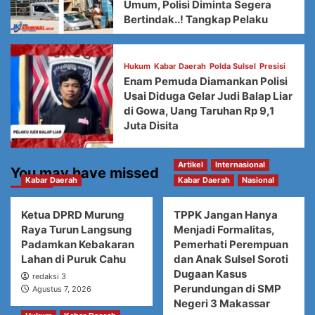
Umum, Polisi Diminta Segera
Bertindak..! Tangkap Pelaku
Hukum
Kabar Daerah
Polda Sulsel
Presisi
Enam Pemuda Diamankan Polisi
Usai Diduga Gelar Judi Balap Liar
di Gowa, Uang Taruhan Rp 9,1
Juta Disita
Artikel
Internasional
You may have missed
Kabar Daerah
Kabar Daerah
Nasional
Ketua DPRD Murung
TPPK Jangan Hanya
Raya Turun Langsung
Menjadi Formalitas,
Padamkan Kebakaran
Pemerhati Perempuan
Lahan di Puruk Cahu
dan Anak Sulsel Soroti
Dugaan Kasus
redaksi 3
Perundungan di SMP
Agustus 7, 2026
Negeri 3 Makassar