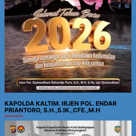
KAPOLDA KALTIM. IRJEN POL. ENDAR
PRIANTORO, S.H.,S.IK.,CFE.,M.H