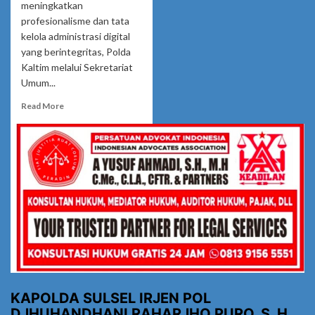
meningkatkan
profesionalisme dan tata
kelola administrasi digital
yang berintegritas, Polda
Kaltim melalui Sekretariat
Umum...
Read
Read More
more
about
Polda
Kaltim
Dorong
Penguatan
Integritas
Administrasi
dan
Tata
Naskah
Surat-
Menyurat
Lewat
KAPOLDA SULSEL IRJEN POL
Program
DJHUHANDHANI RAHARJHO PURO, S. H.,