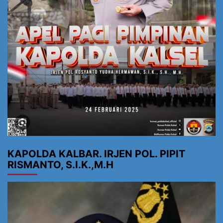
KAPOLDA KALBAR. IRJEN POL. PIPIT
RISMANTO, S.I.K.,M.H