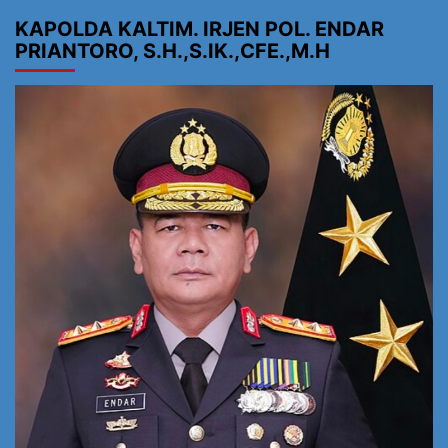
KAPOLDA KALTIM. IRJEN POL. ENDAR
PRIANTORO, S.H.,S.IK.,CFE.,M.H