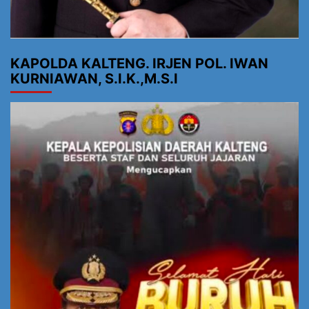
KAPOLDA KALTENG. IRJEN POL. IWAN
KURNIAWAN, S.I.K.,M.S.I