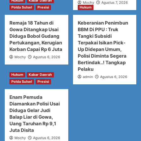
Hukum
Kabar Daerah
Mochy
Agustus 7, 2026
Polda Sulsel
Presisi
Hukum
Remaja 18 Tahun di
Keberanian Penimbun
Gowa Ditangkap Usai
BBM Di PPU : Truk
Diduga Bobol Gudang
Tangki Subsidi
Pertukangan, Kerugian
Terpakai Isikan Pick-
Korban Capai Rp 6 Juta
Up Didepan Umum,
Polisi Diminta Segera
Mochy
Agustus 6, 2026
Bertindak..! Tangkap
Pelaku
Hukum
Kabar Daerah
admin
Agustus 6, 2026
Polda Sulsel
Presisi
Enam Pemuda
Diamankan Polisi Usai
Diduga Gelar Judi
Balap Liar di Gowa,
Uang Taruhan Rp 9,1
Juta Disita
Mochy
Agustus 6, 2026