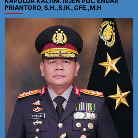
KAPOLDA KALTIM. IRJEN POL. ENDAR
PRIANTORO, S.H.,S.IK.,CFE.,M.H