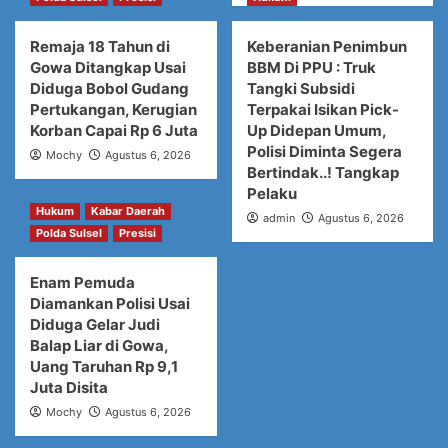
Remaja 18 Tahun di
Keberanian Penimbun
Gowa Ditangkap Usai
BBM Di PPU : Truk
Diduga Bobol Gudang
Tangki Subsidi
Pertukangan, Kerugian
Terpakai Isikan Pick-
Korban Capai Rp 6 Juta
Up Didepan Umum,
Polisi Diminta Segera
Mochy
Agustus 6, 2026
Bertindak..! Tangkap
Pelaku
Hukum
Kabar Daerah
admin
Agustus 6, 2026
Polda Sulsel
Presisi
Enam Pemuda
Diamankan Polisi Usai
Diduga Gelar Judi
Balap Liar di Gowa,
Uang Taruhan Rp 9,1
Juta Disita
Mochy
Agustus 6, 2026