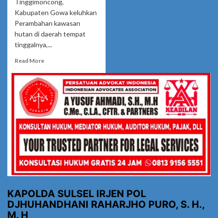
Tinggimoncong,
Kabupaten Gowa keluhkan
Perambahan kawasan
hutan di daerah tempat
tinggalnya,...
Read
Read More
more
about
Penjarahan
Hutan
Adat
Desa
Parigi
Tidak
Tercium
Aparat
?
KAPOLDA SULSEL IRJEN POL
DJHUHANDHANI RAHARJHO PURO, S. H.,
M. H