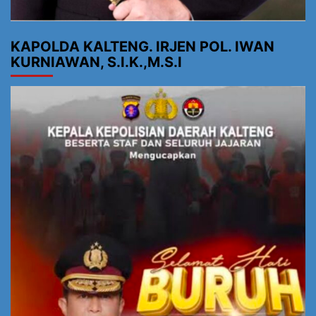
KAPOLDA KALTENG. IRJEN POL. IWAN
KURNIAWAN, S.I.K.,M.S.I