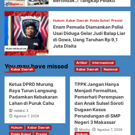
Bertindak..! Tangkap Pelaku
Hukum
Kabar Daerah
Polda Sulsel
Presisi
Enam Pemuda Diamankan Polisi
Usai Diduga Gelar Judi Balap Liar
di Gowa, Uang Taruhan Rp 9,1
Juta Disita
Artikel
Internasional
You may have missed
Kabar Daerah
Kabar Daerah
Nasional
Ketua DPRD Murung
TPPK Jangan Hanya
Raya Turun Langsung
Menjadi Formalitas,
Padamkan Kebakaran
Pemerhati Perempuan
Lahan di Puruk Cahu
dan Anak Sulsel Soroti
Dugaan Kasus
redaksi 3
Perundungan di SMP
Agustus 7, 2026
Negeri 3 Makassar
Hukum
Kabar Daerah
Mochy
Agustus 7, 2026
Polda Sulsel
Presisi
Hukum