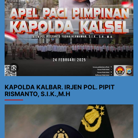
KAPOLDA KALBAR. IRJEN POL. PIPIT
RISMANTO, S.I.K.,M.H